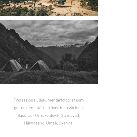
Professionell dokumentärfotograf som
gör dokumentärfoto över hela världen.
Baserad i Örnsköldsvik, Sundsvall,
Härnösand, Umeå, Sverige.